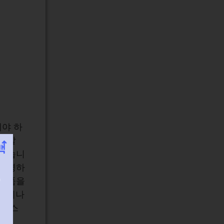
야 하
초래할
 있습니
 운영하
전제품을
가입이나
서비스